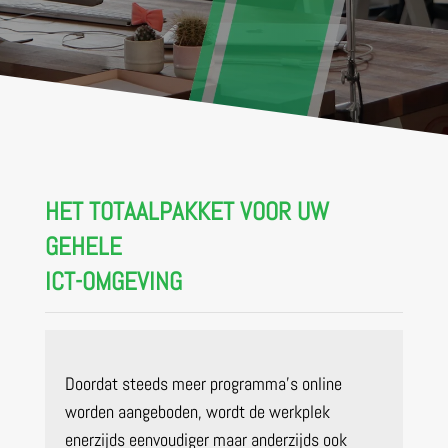
HET TOTAALPAKKET VOOR UW
GEHELE
ICT-OMGEVING
Doordat steeds meer programma’s online
worden aangeboden, wordt de werkplek
enerzijds eenvoudiger maar anderzijds ook