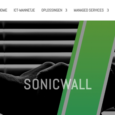
HOME
ICT-MANNETJE
OPLOSSINGEN
MANAGED SERVICES
SONICWALL