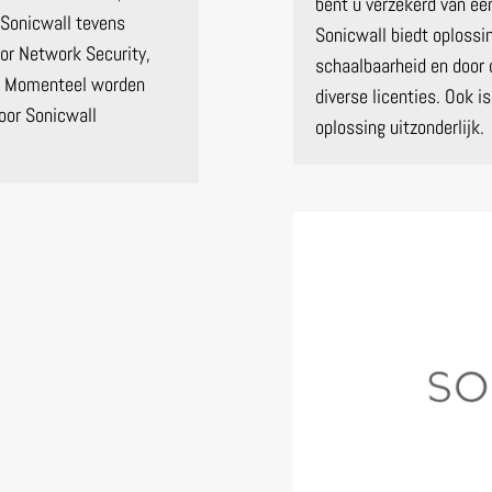
bent u verzekerd van een
 Sonicwall tevens
Sonicwall biedt oplossin
oor Network Security,
schaalbaarheid en door 
y. Momenteel worden
diverse licenties. Ook i
oor Sonicwall
oplossing uitzonderlijk.