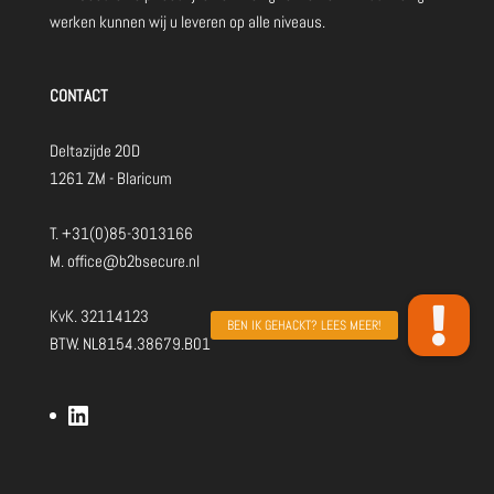
werken kunnen wij u leveren op alle niveaus.
CONTACT
Deltazijde 20D
1261 ZM - Blaricum
T.
+31(0)85-3013166
M.
office@b2bsecure.nl
KvK. 32114123
BTW. NL8154.38679.B01
LinkedIn