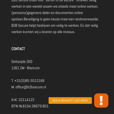
werken in een wereld waarin we steeds meer online werken,
(persoons)gegevens delen en documenten online
opslaan.Beveiliging is geen keuze maar een randvoorwaarde.
B2B Secure helpt bedrijven om veilig te werken. En dat veilig
werken kunnen wij u leveren op alle niveaus.
CONTACT
Deltazijde 20D
1261 ZM - Blaricum
T.
+31(0)85-3013166
M.
office@b2bsecure.nl
KvK. 32114123
BTW. NL8154.38679.B01