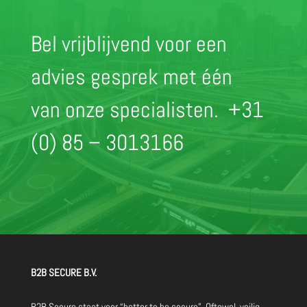
Bel vrijblijvend voor een
advies gesprek met één
van onze specialisten.
+31
(0) 85 – 3013166
B2B SECURE B.V.
B2B Secure staat voor “better to be secure”. Oftewel, veilig