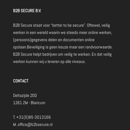
B2B SECURE B.V.
B2B Secure staat voor “better to be secure”. Oftewel, veilig
werken in een wereld waarin we steeds meer online werken,
(persoons)gegevens delen en documenten online
opslaan.Beveiliging is geen keuze maar een randvoorwaarde.
B2B Secure helpt bedrijven om veilig te werken. En dat veilig
werken kunnen wij u leveren op alle niveaus.
CONTACT
Deltazijde 20D
1261 ZM - Blaricum
T.
+31(0)85-3013166
M.
office@b2bsecure.nl