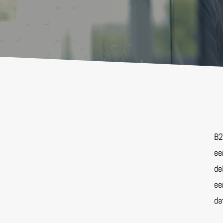
B2
ee
de
ee
da