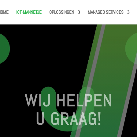
HOME
ICT-MANNETJE
OPLOSSINGEN
MANAGED SERVICES
WIJ HELPEN
U GRAAG!