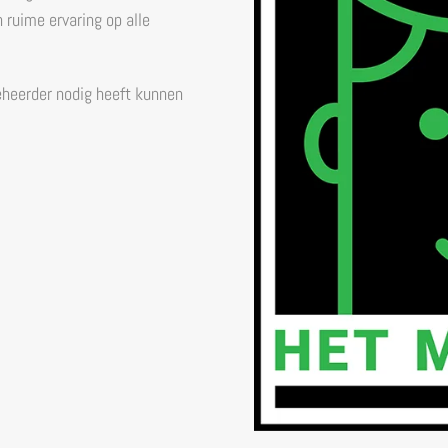
ruime ervaring op alle
eheerder nodig heeft kunnen