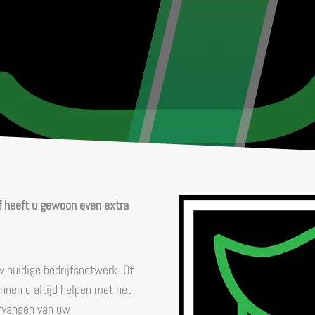
f heeft u gewoon even extra
 huidige bedrijfsnetwerk. Of
nnen u altijd helpen met het
ervangen van uw