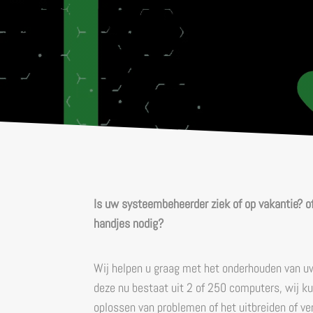
Is uw systeembeheerder ziek of op vakantie? o
handjes nodig?
Wij helpen u graag met het onderhouden van uw
deze nu bestaat uit 2 of 250 computers, wij ku
oplossen van problemen of het uitbreiden of v