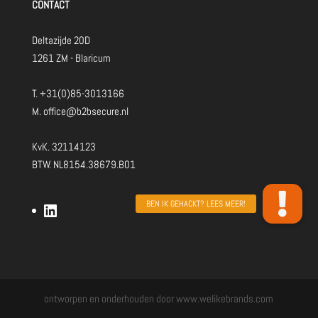
CONTACT
Deltazijde 20D
1261 ZM - Blaricum
T.
+31(0)85-3013166
M.
office@b2bsecure.nl
KvK. 32114123
BTW. NL8154.38679.B01
LinkedIn
ontworpen en onderhouden door www.welikebrands.com