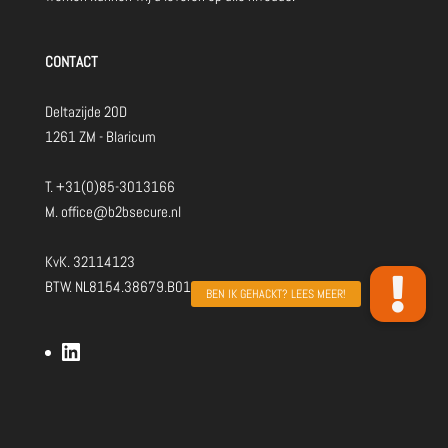
CONTACT
Deltazijde 20D
1261 ZM - Blaricum
T.
+31(0)85-3013166
M.
office@b2bsecure.nl
KvK. 32114123
BTW. NL8154.38679.B01
LinkedIn