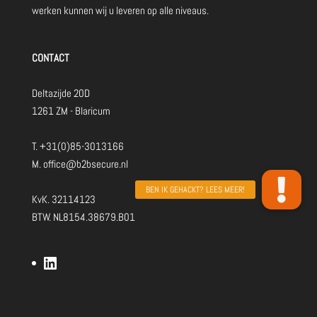
werken kunnen wij u leveren op alle niveaus.
CONTACT
Deltazijde 20D
1261 ZM - Blaricum
T.
+31(0)85-3013166
M.
office@b2bsecure.nl
KvK. 32114123
BTW. NL8154.38679.B01
LinkedIn