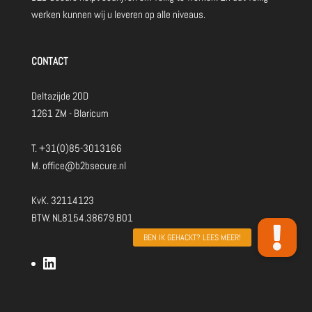
werken kunnen wij u leveren op alle niveaus.
CONTACT
Deltazijde 20D
1261 ZM - Blaricum
T.
+31(0)85-3013166
M.
office@b2bsecure.nl
KvK. 32114123
BTW. NL8154.38679.B01
LinkedIn