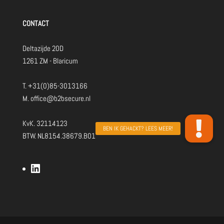
CONTACT
Deltazijde 20D
1261 ZM - Blaricum
T.
+31(0)85-3013166
M.
office@b2bsecure.nl
KvK. 32114123
BTW. NL8154.38679.B01
LinkedIn