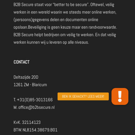
B2B Secure staat voor “better to be secure”. Oftewel, veilig
werken in een wereld waarin we steeds meer online werken,
(persoons)gegevens delen en documenten online
opslaan.Beveiliging is geen keuze maar een randvoorwaarde.
B2B Secure helpt bedrijven om veilig te werken. En dat veilig
werken kunnen wij u leveren op alle niveaus.
CONTACT
Deltazijde 20D
1261 ZM - Blaricum
T.
+31(0)85-3013166
M.
office@b2bsecure.nl
KvK. 32114123
BTW. NL8154.38679.B01