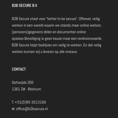
B2B SECURE B.V.
B2B Secure staat voor “better to be secure”. Oftewel, veilig
werken in een wereld waarin we steeds meer online werken,
(persoons)gegevens delen en documenten online
opslaan.Beveiliging is geen keuze maar een randvoorwaarde.
B2B Secure helpt bedrijven om veilig te werken. En dat veilig
werken kunnen wij u leveren op alle niveaus.
CONTACT
Deltazijde 20D
1261 ZM - Blaricum
T.
+31(0)85-3013166
M.
office@b2bsecure.nl