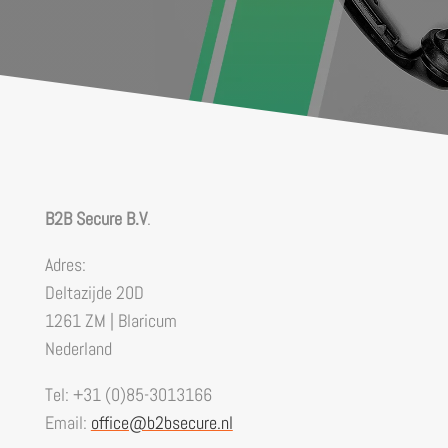
B2B Secure B.V
.
Adres:
Deltazijde 20D
1261 ZM | Blaricum
Nederland
Tel: +31 (0)85-3013166
Email:
office@b2bsecure.nl