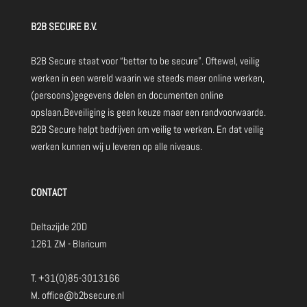
B2B SECURE B.V.
B2B Secure staat voor “better to be secure”. Oftewel, veilig
werken in een wereld waarin we steeds meer online werken,
(persoons)gegevens delen en documenten online
opslaan.Beveiliging is geen keuze maar een randvoorwaarde.
B2B Secure helpt bedrijven om veilig te werken. En dat veilig
werken kunnen wij u leveren op alle niveaus.
CONTACT
Deltazijde 20D
1261 ZM - Blaricum
T.
+31(0)85-3013166
M.
office@b2bsecure.nl